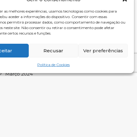
Setembro 2025
er as melhores experiências, usamos tecnologias como cookies para
Agosto 2025
/ou aceder a informações do dispositivo. Consentir com essas
s nos permitirá processar dados, como comportamento de navegação ou
Abril 2025
os neste site. Não consentir ou retirar o consentimento pode afetar
te certos recursos e funções.
Março 2025
Dezembro 2024
ceitar
Recusar
Ver preferências
Novembro 2024
Setembro 2024
Política de Cookies
Março 2024
Fevereiro 2024
Janeiro 2024
Novembro 2023
Outubro 2023
Junho 2021
Maio 2021