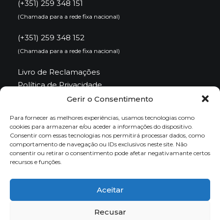
(+351) 259 348 151
(Chamada para a rede fixa nacional)
(+351) 259 348 152
(Chamada para a rede fixa nacional)
Livro de Reclamações
Política de Privacidade
Política de Cookies
Gerir o Consentimento
Para fornecer as melhores experiências, usamos tecnologias como
Email
cookies para armazenar e/ou aceder a informações do dispositivo.
Consentir com essas tecnologias nos permitirá processar dados, como
comportamento de navegação ou IDs exclusivos neste site. Não
consentir ou retirar o consentimento pode afetar negativamante certos
sbtmad@baldios.org
recursos e funções.
Redes Sociais
Aceitar
Recusar
facebook