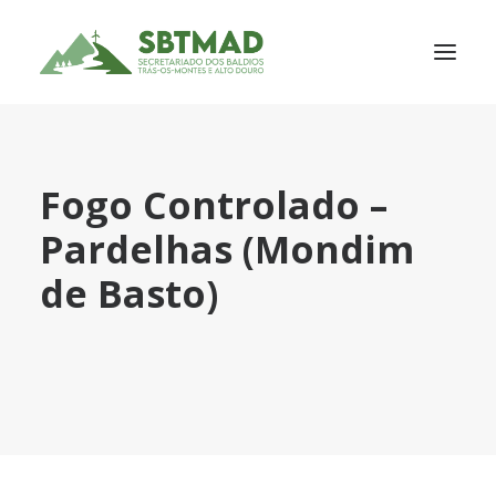
SOBRE NÓS
Fogo Controlado –
SERVIÇOS
Pardelhas (Mondim
ASSOCIADOS
de Basto)
PORTFÓLIO
NOTÍCIAS
PARCEIROS
CONTACTOS