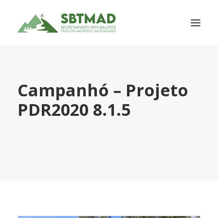
SOBRE NÓS
Campanhó – Projeto
SERVIÇOS
PDR2020 8.1.5
ASSOCIADOS
PORTFÓLIO
NOTÍCIAS
PARCEIROS
CONTACTOS