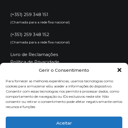
(+351) 259 348 151
(Chamada para a rede fixa nacional)
(+351) 259 348 152
(Chamada para a rede fixa nacional)
Livro de Reclamações
Política de Privacidade
Política de Cookies
Gerir o Consentimento
Para fornecer as melhores experiências, usamos tecnologias como
Email
cookies para armazenar e/ou aceder a informações do dispositivo.
Consentir com essas tecnologias nos permitirá processar dados, como
comportamento de navegação ou IDs exclusivos neste site. Não
consentir ou retirar o consentimento pode afetar negativamante certos
sbtmad@baldios.org
recursos e funções.
Redes Sociais
Aceitar