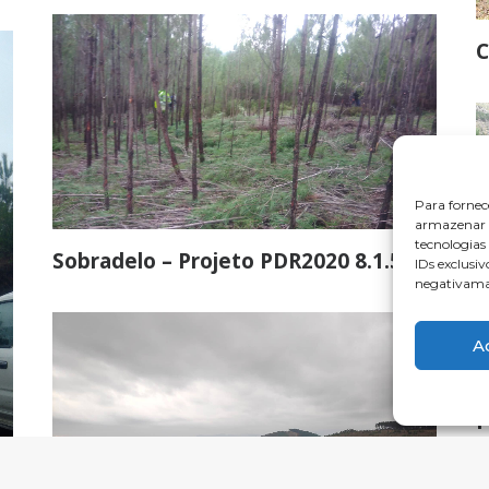
C
Para fornec
armazenar e
tecnologia
Sobradelo – Projeto PDR2020 8.1.5
IDs exclusiv
negativaman
A
P