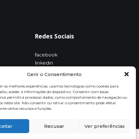
Redes Sociais
facebook
linkedin
Gerir o Consentimento
er as melhores experiências, usamos tecnologias como cookies para
/ou aceder a informações do dispositivo. Consentir com essas
s nos permitirá processar dados, como comportamento de navegação ou
os neste site. Não consentir ou retirar o consentimento pode afetar
te certos recursos e funções.
ceitar
Recusar
Ver preferências