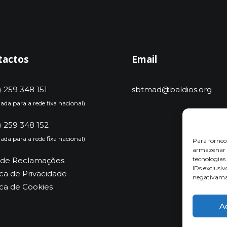
tactos
Email
) 259 348 151
sbtmad@baldios.org
da para a rede fixa nacional)
) 259 348 152
da para a rede fixa nacional)
Para fornec
armazenar e
tecnologia
o de Reclamações
IDs exclusiv
ica de Privacidade
negativaman
ica de Cookies
A