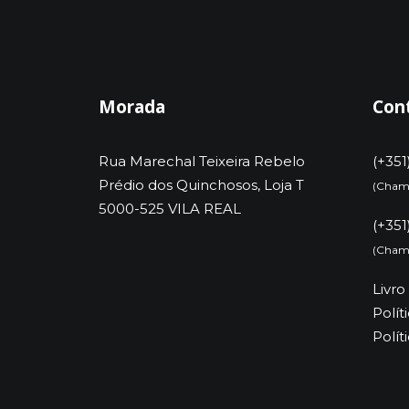
Morada
Con
Rua Marechal Teixeira Rebelo
(+351
Prédio dos Quinchosos, Loja T
(Chama
5000-525 VILA REAL
(+351
(Chama
Livr
Polít
Polít