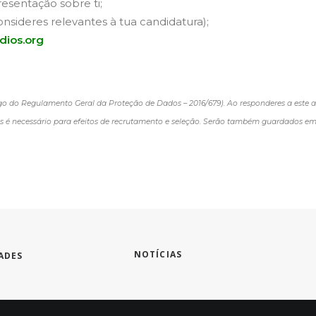
sentação sobre ti;
sideres relevantes à tua candidatura);
dios.org
go do Regulamento Geral da Proteção de Dados – 2016/679). Ao responderes a este a
 é necessário para efeitos de recrutamento e seleção. Serão também guardados em 
NOTÍCIAS
DES 