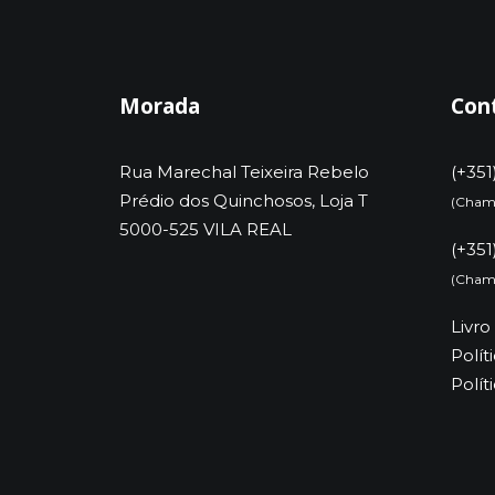
Morada
Con
Rua Marechal Teixeira Rebelo
(+351
Prédio dos Quinchosos, Loja T
(Chama
5000-525 VILA REAL
(+351
(Chama
Livr
Polít
Polít