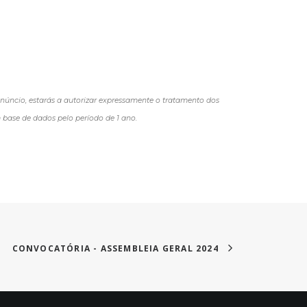
núncio, estarás a autorizar expressamente o tratamento dos
base de dados pelo período de 1 ano.
CONVOCATÓRIA - ASSEMBLEIA GERAL 2024