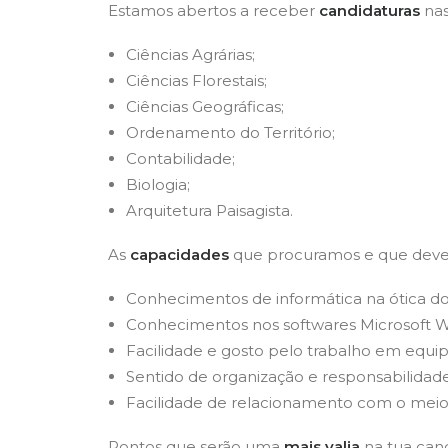
Estamos abertos a receber
candidaturas
nas
Ciências Agrárias;
Ciências Florestais;
Ciências Geográficas;
Ordenamento do Território;
Contabilidade;
Biologia;
Arquitetura Paisagista.
As
capacidades
que procuramos e que dever
Conhecimentos de informática na ótica do 
Conhecimentos nos softwares Microsoft W
Facilidade e gosto pelo trabalho em equip
Sentido de organização e responsabilidade
Facilidade de relacionamento com o meio 
Pontos que serão uma
mais valia
na tua cand