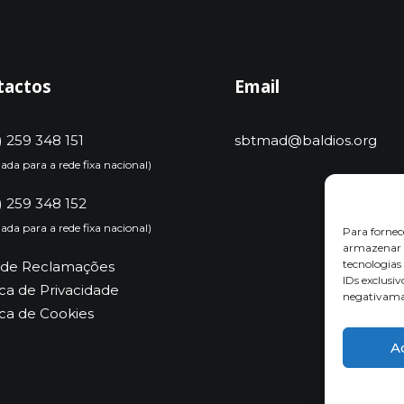
tactos
Email
) 259 348 151
sbtmad@baldios.org
da para a rede fixa nacional)
) 259 348 152
da para a rede fixa nacional)
Para fornec
armazenar e
tecnologia
o de Reclamações
IDs exclusiv
ica de Privacidade
negativaman
ica de Cookies
A