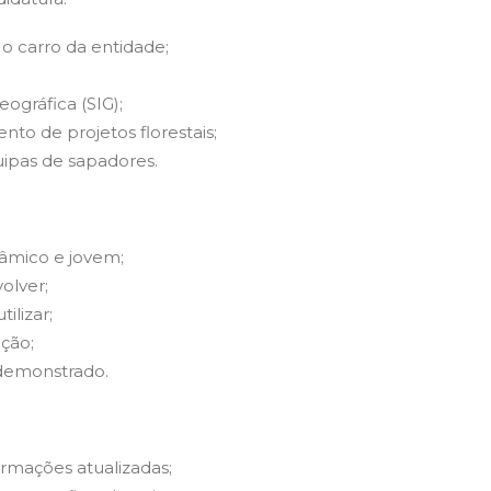
o carro da entidade;
ográfica (SIG);
to de projetos florestais;
pas de sapadores.
âmico e jovem;
olver;
ilizar;
ção;
demonstrado.
ormações atualizadas;