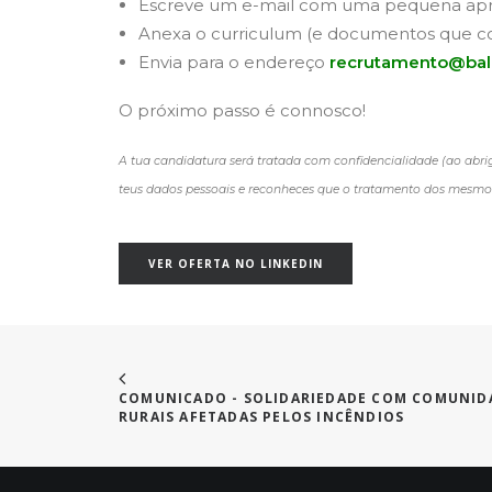
Escreve um e-mail com uma pequena apre
Anexa o curriculum (e documentos que con
Envia para o endereço
recrutamento@bal
O próximo passo é connosco!
A tua candidatura será tratada com confidencialidade (ao abri
teus dados pessoais e reconheces que o tratamento dos mesmos
VER OFERTA NO LINKEDIN
COMUNICADO - SOLIDARIEDADE COM COMUNIDA
RURAIS AFETADAS PELOS INCÊNDIOS