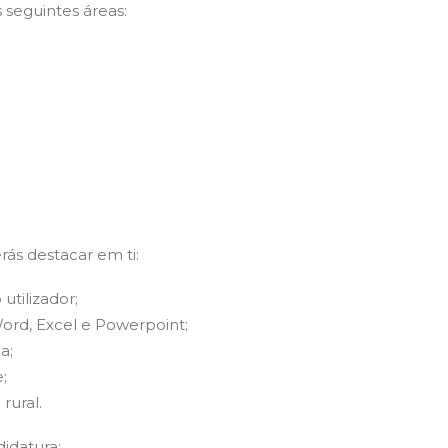
 seguintes áreas:
ás destacar em ti:
utilizador;
ord, Excel e Powerpoint;
a;
;
rural.
idatura: