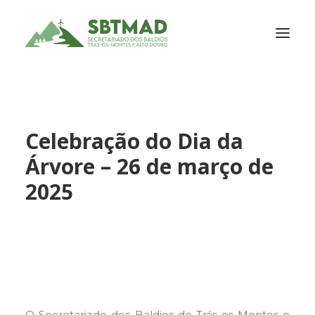
SOBRE NÓS
SERVIÇOS
Celebração do Dia da
ASSOCIADOS
Árvore – 26 de março de
PORTFÓLIO
2025
NOTÍCIAS
PARCEIROS
CONTACTOS
O Secretariado dos Baldios de Trás-os-Montes e