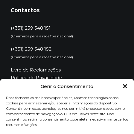
Contactos
(+351) 259 348 151
(Chamada para a rede fixa nacional)
(+351) 259 348 152
(Chamada para a rede fixa nacional)
Livro de Reclamações
Política de Privacidade
Política de Cookies
Gerir o Consentimento
Para fornecer as melhores experiências, usamos tecnologias como
Email
cookies para armazenar e/ou aceder a informações do dispositivo.
Consentir com essas tecnologias nos permitirá processar dados, como
comportamento de navegação ou IDs exclusivos neste site. Não
consentir ou retirar o consentimento pode afetar negativamante certos
sbtmad@baldios.org
recursos e funções.