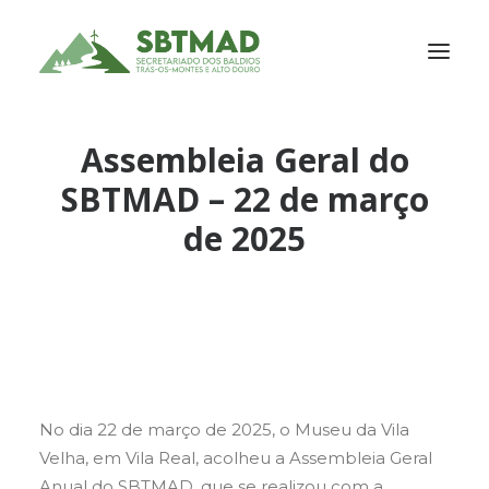
Assembleia Geral do
SOBRE NÓS
SBTMAD – 22 de março
SERVIÇOS
de 2025
ASSOCIADOS
PORTFÓLIO
NOTÍCIAS
PARCEIROS
CONTACTOS
No dia 22 de março de 2025, o Museu da Vila
Velha, em Vila Real, acolheu a Assembleia Geral
Anual do SBTMAD, que se realizou com a